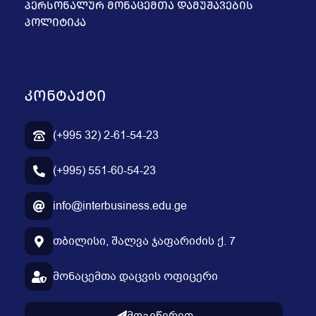
ᲞᲔᲠᲡᲝᲜᲐᲚᲣᲠ ᲛᲝᲜᲐᲪᲔᲛᲗᲐ ᲓᲐᲛᲣᲨᲐᲕᲔᲑᲘᲡ
ᲞᲝᲚᲘᲢᲘᲙᲐ
ᲙᲝᲜᲢᲐᲥᲢᲘ
(+995 32) 2-61-54-23
(+995) 551-60-54-23
info@interbusiness.edu.ge
თბილისი, შალვა ჯაფარიძის ქ. 7
მონაცემთა დაცვის ოფიცერი