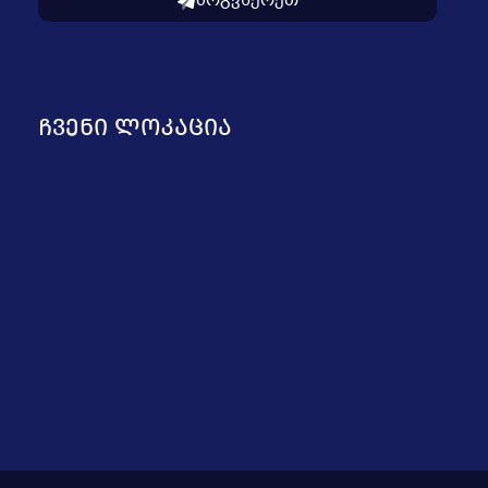
მოგვწერეთ
ᲩᲕᲔᲜᲘ ᲚᲝᲙᲐᲪᲘᲐ