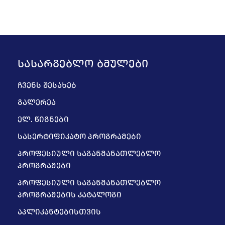
ᲡᲐᲡᲐᲠᲒᲔᲑᲚᲝ ᲑᲛᲣᲚᲔᲑᲘ
ᲩᲕᲔᲜᲡ ᲨᲔᲡᲐᲮᲔᲑ
ᲒᲐᲚᲔᲠᲔᲐ
ᲔᲚ. ᲬᲘᲒᲜᲔᲑᲘ
ᲡᲐᲡᲔᲠᲢᲘᲤᲘᲙᲐᲢᲝ ᲞᲠᲝᲒᲠᲐᲛᲔᲑᲘ
ᲞᲠᲝᲤᲔᲡᲘᲣᲚᲘ ᲡᲐᲒᲐᲜᲛᲐᲜᲐᲗᲚᲔᲑᲚᲝ
ᲞᲠᲝᲒᲠᲐᲛᲔᲑᲘ
ᲞᲠᲝᲤᲔᲡᲘᲣᲚᲘ ᲡᲐᲒᲐᲜᲛᲐᲜᲐᲗᲚᲔᲑᲚᲝ
ᲞᲠᲝᲒᲠᲐᲛᲔᲑᲘᲡ ᲙᲐᲢᲐᲚᲝᲒᲘ
ᲐᲞᲚᲘᲙᲐᲜᲢᲔᲑᲘᲡᲗᲕᲘᲡ